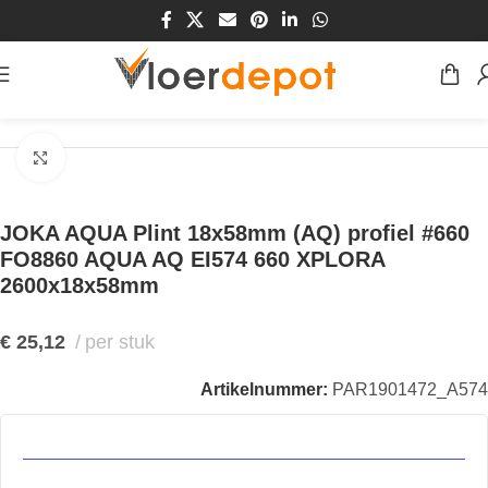
Home
/
Winkel
/
Plinten & Profielen
/
Plinten
Klik om te vergroten
JOKA AQUA Plint 18x58mm (AQ) profiel #660
FO8860 AQUA AQ EI574 660 XPLORA
2600x18x58mm
€
25,12
per stuk
Artikelnummer:
PAR1901472_A574