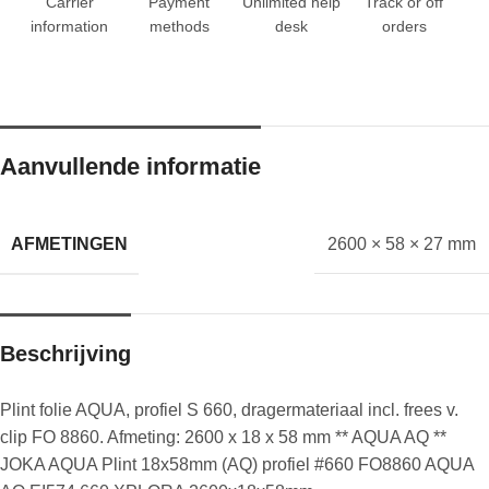
Carrier
Payment
Unlimited help
Track or off
information
methods
desk
orders
Aanvullende informatie
AFMETINGEN
2600 × 58 × 27 mm
Beschrijving
Plint folie AQUA, profiel S 660, dragermateriaal incl. frees v.
clip FO 8860. Afmeting: 2600 x 18 x 58 mm ** AQUA AQ **
JOKA AQUA Plint 18x58mm (AQ) profiel #660 FO8860 AQUA