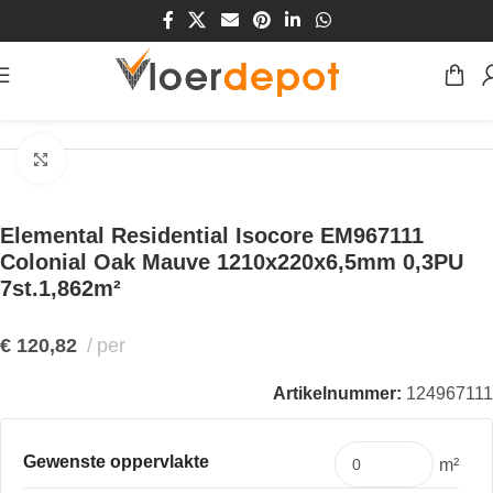
Home
/
Winkel
/
Opruiming
/
Opruiming Aspecta - Elemental
Klik om te vergroten
Elemental Residential Isocore EM967111
Colonial Oak Mauve 1210x220x6,5mm 0,3PU
7st.1,862m²
€
120,82
per
Artikelnummer:
124967111
Gewenste oppervlakte
m²