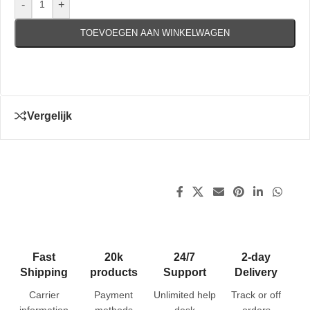
-
+
TOEVOEGEN AAN WINKELWAGEN
Vergelijk
Fast
20k
24/7
2-day
Shipping
products
Support
Delivery
Carrier
Payment
Unlimited help
Track or off
information
methods
desk
orders