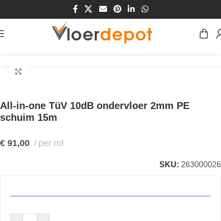
Home
/
Winkel
/
Ondervloeren
/
Ondervloeren Laminaat
Klik om te vergroten
All-in-one TüV 10dB ondervloer 2mm PE
schuim 15m
€
91,00
per rol
SKU:
263000026