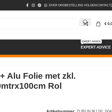
OVER ONS
BESTELLING VOLGEN
CONTACT
€
0,
EXPERT ADVICE
EXPERT ADVICE
100cm Rol 20m²
Alu Folie met zkl.
0mtrx100cm Rol
Artikelnummer:
ZUBUNJK12P_004