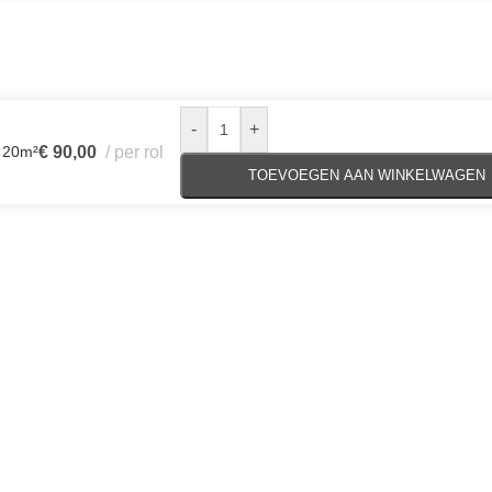
-
+
l 20m²
€
90,00
per rol
TOEVOEGEN AAN WINKELWAGEN