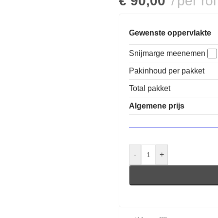
€
90,00
per rol
Gewenste oppervlakte
Snijmarge meenemen
Pakinhoud per pakket
Total pakket
Algemene prijs
-
+