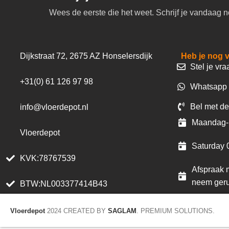
Wees de eerste die het weet. Schrijf je vandaag n
Dijkstraat 72, 2675 AZ Honselersdijk
Heb je nog 
Stel je vra
+31(0) 61 126 97 98
Whatsapp 
Bel met de
info@vloerdepot.nl
Maandag- 
Vloerdepot
Saturday 
KVK:78767539
Afspraak m
neem geru
BTW:NL003377414B43
Vloerdepot
2024 CREATED BY
SAGLAM
. PREMIUM SOLUTIONS.