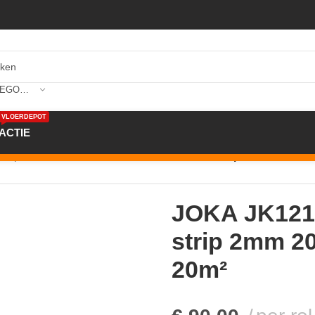
SELECTEER CATEGORIE
VLOERDEPOT
ACTIE
nd parket
/
JOKA JK121+ Alu Folie met zkl. strip 2mm 20mtrx
JOKA JK121+ 
strip 2mm 2
20m²