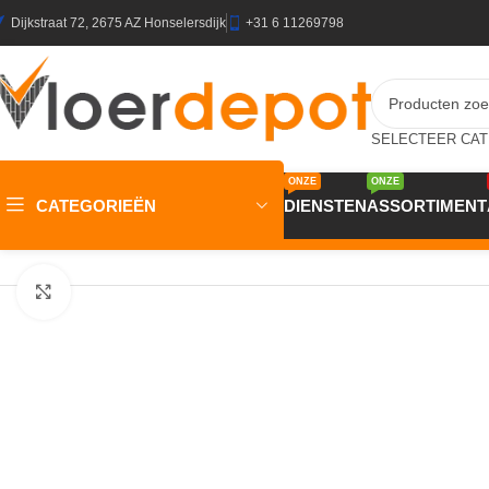
Dijkstraat 72, 2675 AZ Honselersdijk
+31 6 11269798
ONZE
ONZE
CATEGORIEËN
DIENSTEN
ASSORTIMENT
Home
/
Winkel
/
Ondervloeren
/
Ondervloer t.b.v. laminaat & zweve
Klik om te vergroten