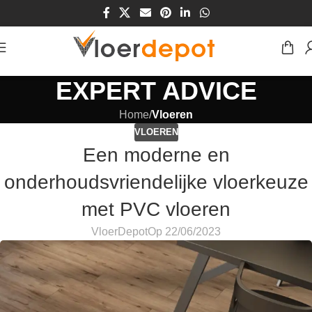
EXPERT ADVICE
Home
/
Vloeren
VLOEREN
Een moderne en
onderhoudsvriendelijke vloerkeuze
met PVC vloeren
VloerDepot
Op 22/06/2023