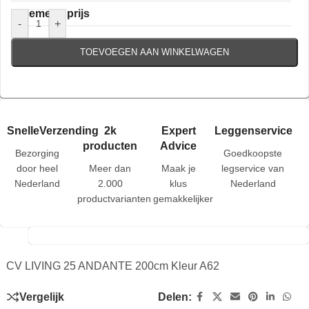
Algemene prijs
-
+
TOEVOEGEN AAN WINKELWAGEN
SnelleVerzending
2k
Expert
Leggenservice
producten
Advice
Bezorging
Goedkoopste
door heel
Meer dan
Maak je
legservice van
Nederland
2.000
klus
Nederland
productvarianten
gemakkelijker
CV LIVING 25 ANDANTE 200cm Kleur A62
Vergelijk
Delen: