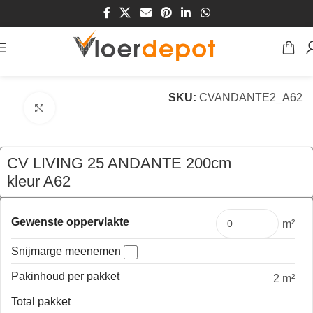
Home
/
Winkel
/
Vloeren
/
Vinyl
/
cv vloerbedekking
SKU:
CVANDANTE2_A62
Klik om te vergroten
CV LIVING 25 ANDANTE 200cm
kleur A62
€
39,80
per mtr
Gewenste oppervlakte
m²
Snijmarge meenemen
Pakinhoud per pakket
2 m²
Total pakket