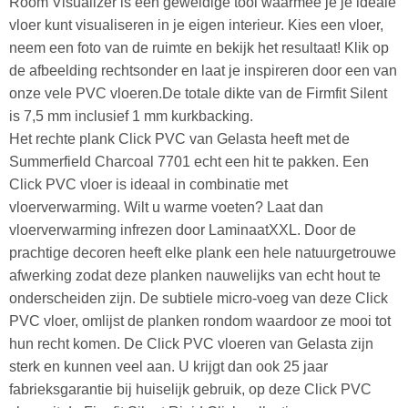
Room Visualizer is een geweldige tool waarmee je je ideale
vloer kunt visualiseren in je eigen interieur. Kies een vloer,
neem een foto van de ruimte en bekijk het resultaat! Klik op
de afbeelding rechtsonder en laat je inspireren door een van
onze vele PVC vloeren.De totale dikte van de Firmfit Silent
is 7,5 mm inclusief 1 mm kurkbacking.
Het rechte plank Click PVC van Gelasta heeft met de
Summerfield Charcoal 7701 echt een hit te pakken. Een
Click PVC vloer is ideaal in combinatie met
vloerverwarming. Wilt u warme voeten? Laat dan
vloerverwarming infrezen door LaminaatXXL. Door de
prachtige decoren heeft elke plank een hele natuurgetrouwe
afwerking zodat deze planken nauwelijks van echt hout te
onderscheiden zijn. De subtiele micro-voeg van deze Click
PVC vloer, omlijst de planken rondom waardoor ze mooi tot
hun recht komen. De Click PVC vloeren van Gelasta zijn
sterk en kunnen veel aan. U krijgt dan ook 25 jaar
fabrieksgarantie bij huiselijk gebruik, op deze Click PVC