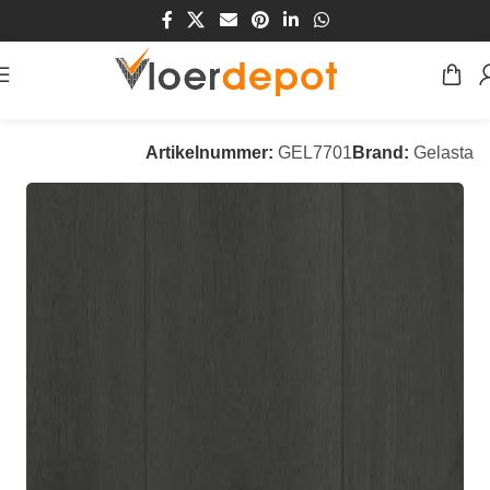
Home
/
Winkel
/
Vloeren
/
PVC Vloeren
Artikelnummer:
GEL7701
Brand:
Gelasta