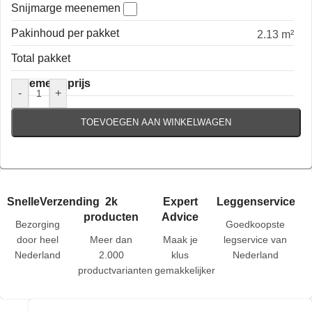
Snijmarge meenemen
Pakinhoud per pakket
2.13 m²
Total pakket
Algemene prijs
-
+
TOEVOEGEN AAN WINKELWAGEN
SnelleVerzending
2k
Expert
Leggenservice
producten
Advice
Bezorging
Goedkoopste
door heel
Meer dan
Maak je
legservice van
Nederland
2.000
klus
Nederland
productvarianten
gemakkelijker