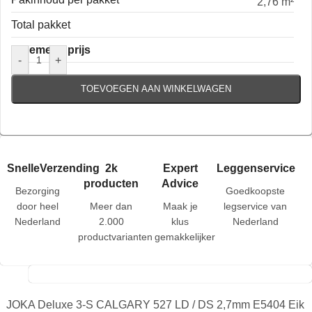
2,76 m²
Total pakket
Algemene prijs
-
+
TOEVOEGEN AAN WINKELWAGEN
SnelleVerzending
2k
Expert
Leggenservice
producten
Advice
Bezorging
Goedkoopste
door heel
Meer dan
Maak je
legservice van
Nederland
2.000
klus
Nederland
productvarianten
gemakkelijker
JOKA Deluxe 3-S CALGARY 527 LD / DS 2,7mm E5404 Eik