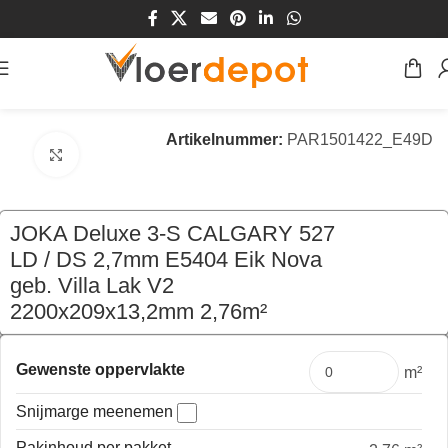
Home
/
Winkel
/
Vloeren
/
Parket
/
Meerlaags Parket
Artikelnummer:
PAR1501422_E49D
Klik om te vergroten
JOKA Deluxe 3-S CALGARY 527
LD / DS 2,7mm E5404 Eik Nova
geb. Villa Lak V2
2200x209x13,2mm 2,76m²
€
248,12
per pak
Gewenste oppervlakte
m²
Snijmarge meenemen
Pakinhoud per pakket